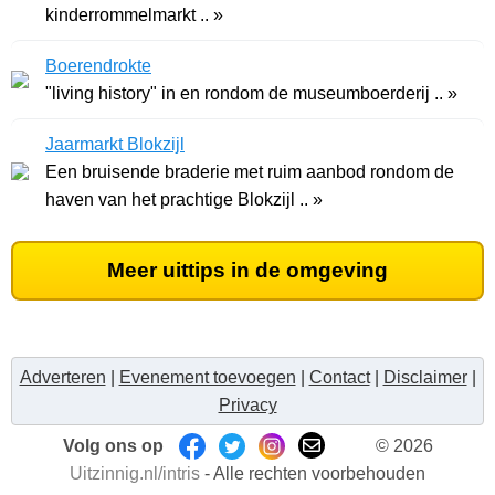
kinderrommelmarkt .. »
Boerendrokte
"living history" in en rondom de museumboerderij .. »
Jaarmarkt Blokzijl
Een bruisende braderie met ruim aanbod rondom de
haven van het prachtige Blokzijl .. »
Meer uittips in de omgeving
Adverteren
|
Evenement toevoegen
|
Contact
|
Disclaimer
|
Privacy
Volg ons op
© 2026
Uitzinnig.nl/intris
- Alle rechten voorbehouden