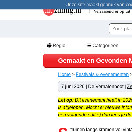
Onze site maakt gebruik van cook
Regio
Categorieën
Gemaakt en Gevonden Ma
Home
>
Festivals & evenementen
7 juni 2026 | De Verhalenboot |
Zw
Let op:
Dit evenement heeft in 20
is afgelopen. Mocht er nieuwe info
een volgende editie) dan lees je dat
truinen langs kramen vol vint