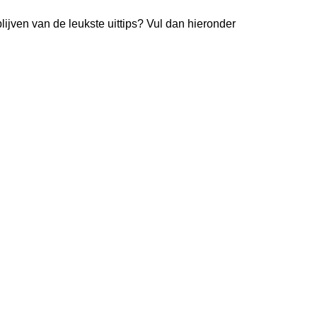
lijven van de leukste uittips? Vul dan hieronder
kelijks de nieuwste uittips
uim
26.000
lezers