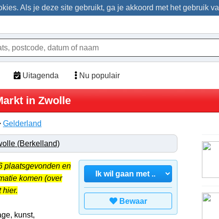
ies. Als je deze site gebruikt, ga je akkoord met het gebruik v
Uitagenda
Nu populair
rkt in Zwolle
>
Gelderland
olle (Berkelland)
26 plaatsgevonden en
rmatie komen (over
 hier.
Bewaar
age, kunst,