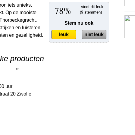
on iets unieks.
78%
vindt dit leuk
t. Op de mooiste
(9 stemmen)
 Thorbeckegracht.
Stem nu ook
rijken en luisteren
leuk
niet leuk
ten en gezelligheid.
eke producten
”
00 uur
traat 20 Zwolle