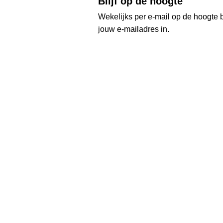
Blijf op de hoogte
Wekelijks per e-mail op de hoogte b
jouw e-mailadres in.
Ontvang we
R