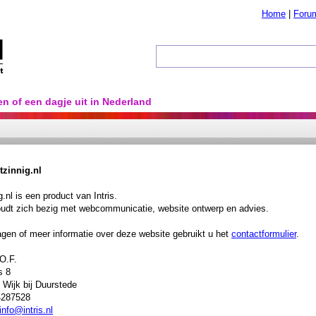
Home
|
Foru
en of een dagje uit in Nederland
tzinnig.nl
g.nl is een product van Intris.
houdt zich bezig met webcommunicatie, website ontwerp en advies.
agen of meer informatie over deze website gebruikt u het
contactformulier
.
.O.F.
s 8
 Wijk bij Duurstede
4287528
info@intris.nl