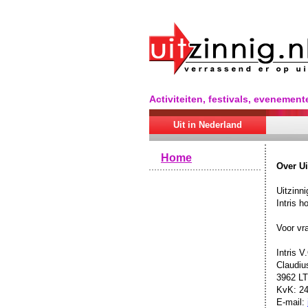
Activiteiten, festivals, evenement
Uit in Nederland
Home
Over Ui
Uitzinni
Intris 
Voor vr
Intris V
Claudiu
3962 LT
KvK: 2
E-mail: