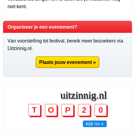
niet kent.
Organiseer je een evenement?
Van voorstelling tot festival, bereik meer bezoekers via
Uitzinnig.nl.
Plaats jouw evenement »
uitzinnig.nl
T
O
P
2
0
kijk nu »