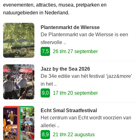
evenementen, attracties, musea, pretparken en
natuurgebieden in Nederland.
Plantenmarkt de Wiersse
De Plantenmarkt van de Wiersse is een
sfeervolle ..
7,5
26 t/m 27 september
Jazz by the Sea 2026
De 34e editie van hét festival ‘jazz&more’
in het ..
9,0
17 t/m 20 september
Echt Smal Straatfestival
Het centrum van Echt wordt voorzien van
allerlei ..
8,9
21 t/m 22 augustus