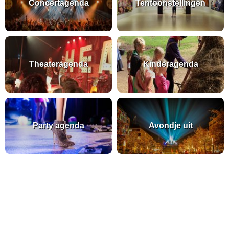
Concertagenda
Tentoonstellingen
Theateragenda
Kinderagenda
Party agenda
Avondje uit