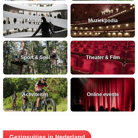
Musea
Muziekpodia
Sport & Spel
Theater & Film
Activiteiten
Online events
Gezinsuitjes in Nederland