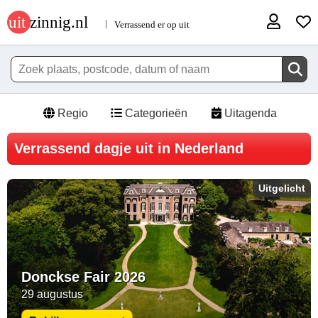
Regio
Categorieën
Uitagenda
Verrassend dagje uit in Nederland
Uitgelicht
Donckse Fair 2026
29 augustus