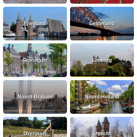
Friesland
Gelderland
Groningen
Limburg
Noord-Brabant
Noord-Holland
Overijssel
Utrecht