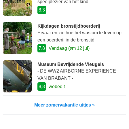
speelplezier van het kind.
8,3
Kijkdagen bronstijdboerderij
Ervaar en zie hoe het was om te leven op
een boerderij in de bronstijd
7,8
Vandaag (t/m 12 jul)
Museum Bevrijdende Vleugels
- DE WW2 AIRBORNE EXPERIENCE
VAN BRABANT -
8,8
webedit
Meer zomervakantie uitjes »