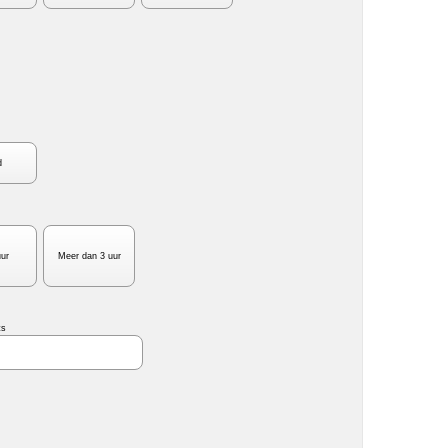
d
uur
Meer dan 3 uur
ts