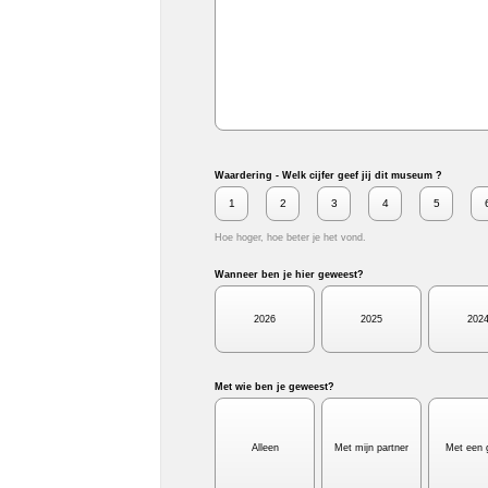
Waardering - Welk cijfer geef jij dit museum ?
1
2
3
4
5
Hoe hoger, hoe beter je het vond.
Wanneer ben je hier geweest?
2026
2025
202
Met wie ben je geweest?
Alleen
Met mijn partner
Met een 