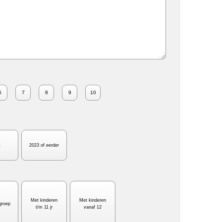
6
7
8
9
10
4
2023 of eerder
Met kinderen
Met kinderen
groep
t/m 11 jr
vanaf 12