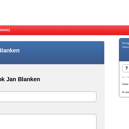
sluis)
Droog
Hellevo
Blanken
?
Jij
, 7 a
ok Jan Blanken
Jouw 
Ik wa