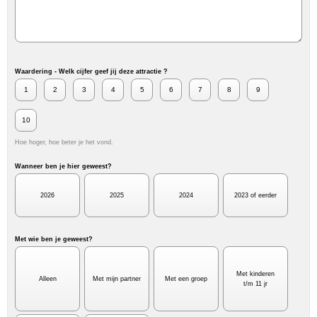
Waardering - Welk cijfer geef jij deze attractie ?
1
2
3
4
5
6
7
8
9
10
Hoe hoger, hoe beter je het vond.
Wanneer ben je hier geweest?
2026
2025
2024
2023 of eerder
Met wie ben je geweest?
Met kinderen
Alleen
Met mijn partner
Met een groep
t/m 11 jr