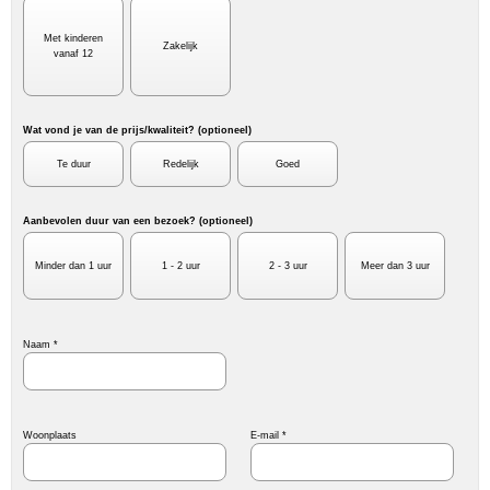
Met kinderen
Zakelijk
vanaf 12
Wat vond je van de prijs/kwaliteit? (optioneel)
Te duur
Redelijk
Goed
Aanbevolen duur van een bezoek? (optioneel)
Minder dan 1 uur
1 - 2 uur
2 - 3 uur
Meer dan 3 uur
Naam *
Woonplaats
E-mail *