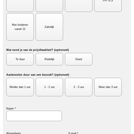
t/m 11 jr
Met kinderen
Zakelijk
vanaf 12
Wat vond je van de prijs/kwaliteit? (optioneel)
Te duur
Redelijk
Goed
Aanbevolen duur van een bezoek? (optioneel)
Minder dan 1 uur
1 - 2 uur
2 - 3 uur
Meer dan 3 uur
Naam *
Woonplaats
E-mail *