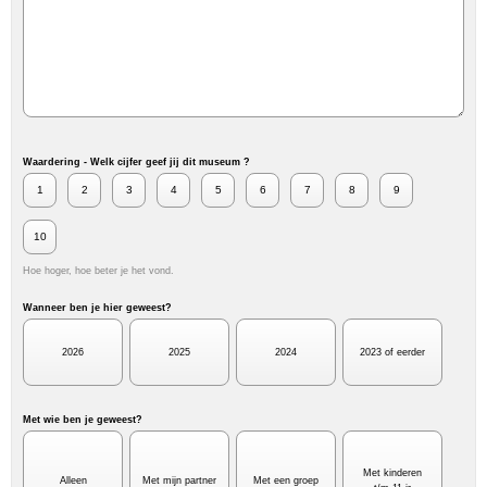
Waardering - Welk cijfer geef jij dit museum ?
1
2
3
4
5
6
7
8
9
10
Hoe hoger, hoe beter je het vond.
Wanneer ben je hier geweest?
2026
2025
2024
2023 of eerder
Met wie ben je geweest?
Met kinderen
Alleen
Met mijn partner
Met een groep