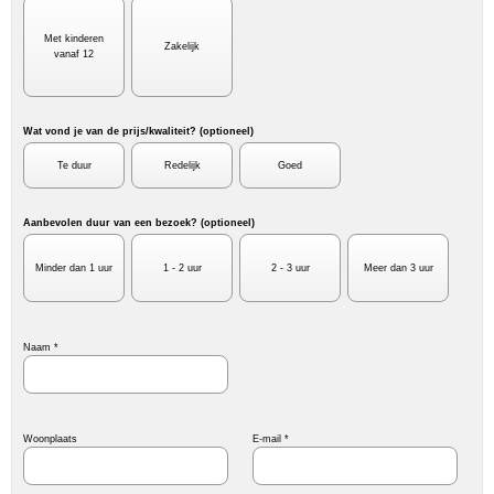
Met kinderen
Zakelijk
vanaf 12
Wat vond je van de prijs/kwaliteit? (optioneel)
Te duur
Redelijk
Goed
Aanbevolen duur van een bezoek? (optioneel)
Minder dan 1 uur
1 - 2 uur
2 - 3 uur
Meer dan 3 uur
Naam *
Woonplaats
E-mail *