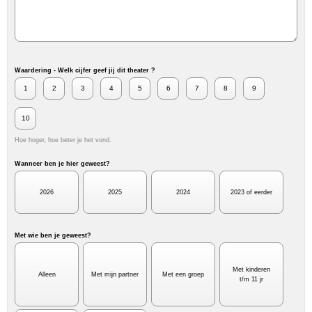
Waardering - Welk cijfer geef jij dit theater ?
1
2
3
4
5
6
7
8
9
10
Hoe hoger, hoe beter je het vond.
Wanneer ben je hier geweest?
2026
2025
2024
2023 of eerder
Met wie ben je geweest?
Met kinderen
Alleen
Met mijn partner
Met een groep
t/m 11 jr