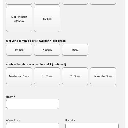
Met kinderen
Zakelijk
vanaf 12
Wat vond je van de prijs/kwaliteit? (optioneel)
Te duur
Redelijk
Goed
Aanbevolen duur van een bezoek? (optioneel)
Minder dan 1 uur
1 - 2 uur
2 - 3 uur
Meer dan 3 uur
Naam *
Woonplaats
E-mail *