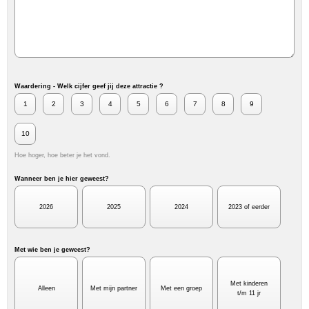
Waardering - Welk cijfer geef jij deze attractie ?
1
2
3
4
5
6
7
8
9
10
Hoe hoger, hoe beter je het vond.
Wanneer ben je hier geweest?
2026
2025
2024
2023 of eerder
Met wie ben je geweest?
Met kinderen
Alleen
Met mijn partner
Met een groep
t/m 11 jr