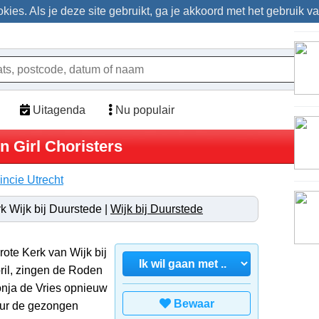
ies. Als je deze site gebruikt, ga je akkoord met het gebruik v
Uitagenda
Nu populair
 Girl Choristers
incie Utrecht
k Wijk bij Duurstede |
Wijk bij Duurstede
rote Kerk van Wijk bij
ril, zingen de Roden
Sonja de Vries opnieuw
Bewaar
uur de gezongen