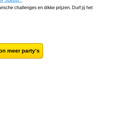
r Stadsb...
ische challenges en dikke prijzen. Durf jij het
on meer party's