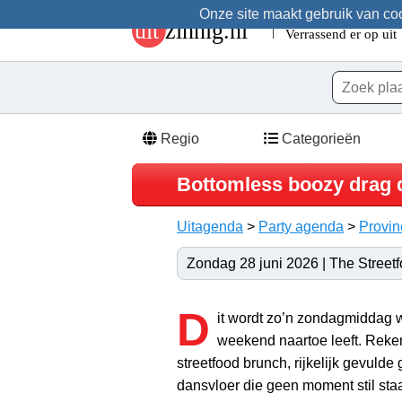
Onze site maakt gebruik van cook
Regio
Categorieën
Bottomless boozy drag 
Uitagenda
>
Party agenda
>
Provin
Zondag 28 juni 2026 | The Street
D
it wordt zo’n zondagmiddag w
weekend naartoe leeft. Reken
streetfood brunch, rijkelijk gevulde
dansvloer die geen moment stil sta