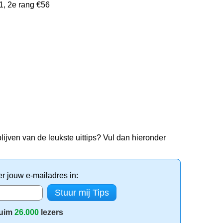
61, 2e rang €56
lijven van de leukste uittips? Vul dan hieronder
er jouw e-mailadres in:
uim
26.000
lezers