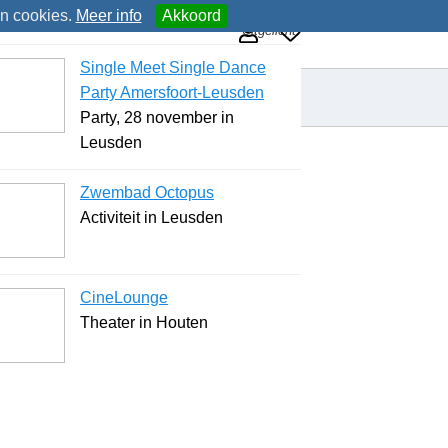
an cookies.
Meer info
Akkoord
Uitgelicht
Single Meet Single Dance
Party Amersfoort-Leusden
Party, 28 november in
Leusden
Zwembad Octopus
Activiteit in Leusden
CineLounge
Theater in Houten