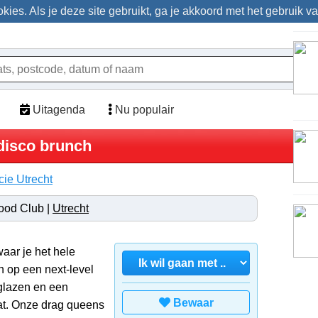
ies. Als je deze site gebruikt, ga je akkoord met het gebruik v
Uitagenda
Nu populair
disco brunch
cie Utrecht
food Club |
Utrecht
aar je het hele
 op een next-level
 glazen en een
Bewaar
at. Onze drag queens