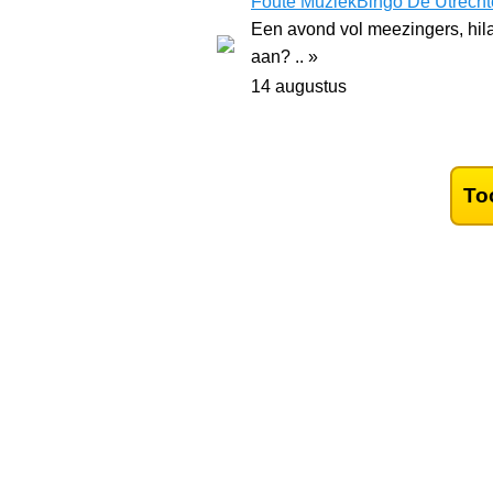
Foute MuziekBingo De Utrechte
Een avond vol meezingers, hilar
aan? .. »
14 augustus
To