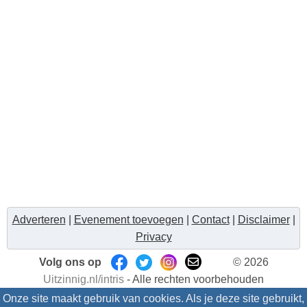
Adverteren
|
Evenement toevoegen
|
Contact
|
Disclaimer
|
Privacy
Volg ons op
© 2026
Uitzinnig.nl/intris
- Alle rechten voorbehouden
Onze site maakt gebruik van cookies. Als je deze site gebruikt,