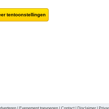
er tentoonstellingen
dverteren
|
Evenement toevoegen
|
Contact
|
Disclaimer
|
Priva