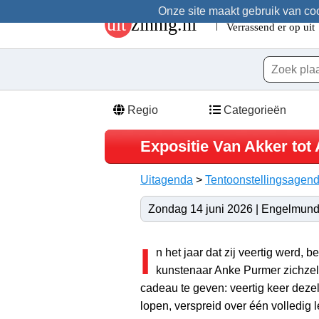
Onze site maakt gebruik van cook
Regio
Categorieën
Expositie Van Akker tot 
Uitagenda
>
Tentoonstellingsagen
Zondag 14 juni 2026 | Engelmund
I
n het jaar dat zij veertig werd, 
kunstenaar Anke Purmer zichzel
cadeau te geven: veertig keer deze
lopen, verspreid over één volledig 