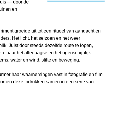
 huis — door de
uinen en
iment groeide uit tot een ritueel van aandacht en
ers. Het licht, het seizoen en het weer
ik. Juist door steeds dezelfde route te lopen,
en: naar het alledaagse en het ogenschijnlijk
ms, water en wind, stilte en beweging.
mer haar waarnemingen vast in fotografie en film.
j komen deze indrukken samen in een serie van