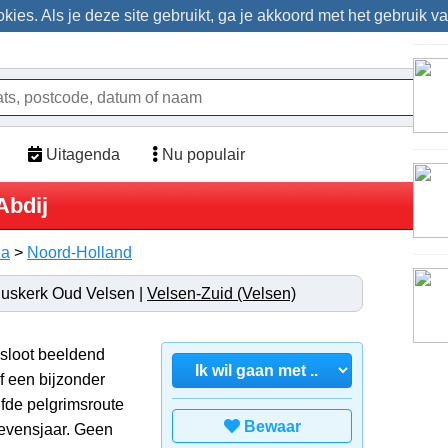
ies. Als je deze site gebruikt, ga je akkoord met het gebruik v
Uitagenda
Nu populair
Abdij
da
>
Noord-Holland
uskerk Oud Velsen |
Velsen-Zuid (Velsen)
besloot beeldend
f een bijzonder
lfde pelgrimsroute
Bewaar
levensjaar. Geen