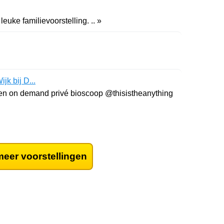
Theater met iedere maand een leuke familievoorstelling. .. »
k bij D...
 een on demand privé bioscoop @thisistheanything
eer voorstellingen