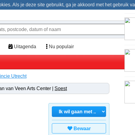
ies. Als je deze site gebruikt, ga je akkoord met het gebruik v
Uitagenda
Nu populair
incie Utrecht
n van Veen Arts Center |
Soest
Bewaar