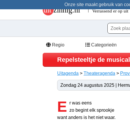
Onze site maakt gebruik van cook
Regio
Categorieën
Repelsteeltje de musical
Uitagenda
>
Theateragenda
>
Prov
Zondag 24 augustus 2025 | Herma
E
r was eens
zo begint elk sprookje
want anders is het niet waar.