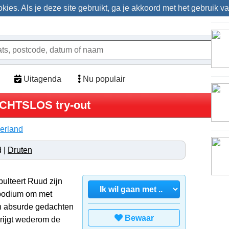
ies. Als je deze site gebruikt, ga je akkoord met het gebruik v
Uitagenda
Nu populair
CHTSLOS try-out
erland
d |
Druten
lteert Ruud zijn
t podium om met
n absurde gedachten
Bewaar
krijgt wederom de