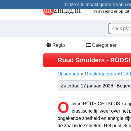
Onze site maakt gebruik van cook
Regio
Categorieën
Ruud Smulders - RÜDSI
Uitagenda
>
Theateragenda
>
Geld
Zaterdag 17 januari 2026 | Boger
O
ok in RÜDSICHTSLOS katapu
elastische lijf weer over he
ongekende snelheid en energie zij
de zaal in te schieten. Het publiek 