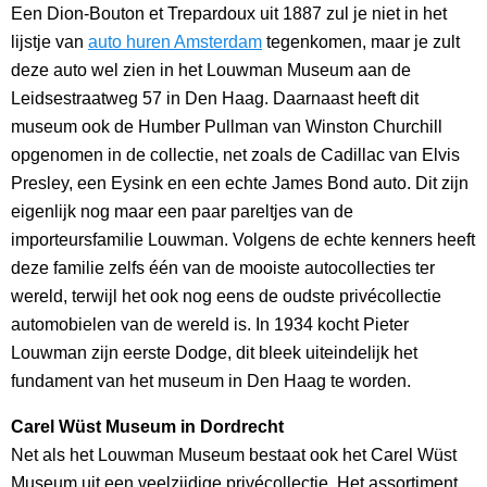
Een Dion-Bouton et Trepardoux uit 1887 zul je niet in het
lijstje van
auto huren Amsterdam
tegenkomen, maar je zult
deze auto wel zien in het Louwman Museum aan de
Leidsestraatweg 57 in Den Haag. Daarnaast heeft dit
museum ook de Humber Pullman van Winston Churchill
opgenomen in de collectie, net zoals de Cadillac van Elvis
Presley, een Eysink en een echte James Bond auto. Dit zijn
eigenlijk nog maar een paar pareltjes van de
importeursfamilie Louwman. Volgens de echte kenners heeft
deze familie zelfs één van de mooiste autocollecties ter
wereld, terwijl het ook nog eens de oudste privécollectie
automobielen van de wereld is. In 1934 kocht Pieter
Louwman zijn eerste Dodge, dit bleek uiteindelijk het
fundament van het museum in Den Haag te worden.
Carel Wüst Museum in Dordrecht
Net als het Louwman Museum bestaat ook het Carel Wüst
Museum uit een veelzijdige privécollectie. Het assortiment