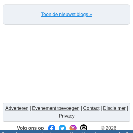
Toon de nieuwst blogs »
Adverteren
|
Evenement toevoegen
|
Contact
|
Disclaimer
|
Privacy
Volg ons op
© 2026