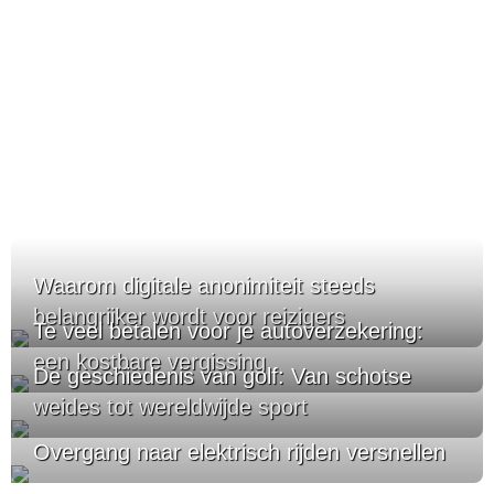
Waarom digitale anonimiteit steeds
belangrijker wordt voor reizigers
Te veel betalen voor je autoverzekering:
een kostbare vergissing
De geschiedenis van golf: Van schotse
weides tot wereldwijde sport
Overgang naar elektrisch rijden versnellen