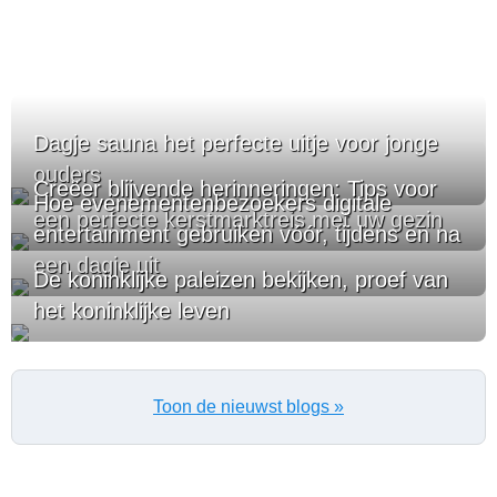
Dagje sauna het perfecte uitje voor jonge
ouders
Creëer blijvende herinneringen: Tips voor
Hoe evenementenbezoekers digitale
een perfecte kerstmarktreis met uw gezin
entertainment gebruiken vóór, tijdens en na
een dagje uit
De koninklijke paleizen bekijken, proef van
het koninklijke leven
Toon de nieuwst blogs »