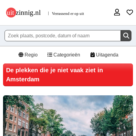
Regio
Categorieën
Uitagenda
De plekken die je niet vaak ziet in
Amsterdam