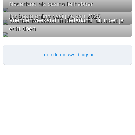
Nederland als casino liefhebber
De beste online casino's van 2025
Vriendenweekend in Nederland: dit moet je
écht doen
Toon de nieuwst blogs »