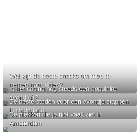
Wat zijn de beste snacks om mee te
nemen naar uitjes?
Is het casino nog steeds een populaire
avond uit?
De beste steden voor een avondje stappen
in Nederland
De plekken die je niet vaak ziet in
Amsterdam