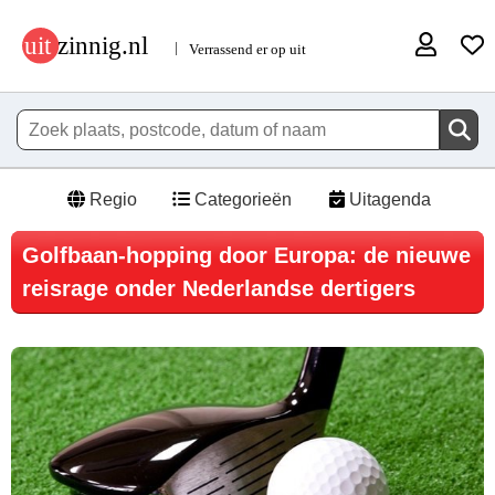
Regio
Categorieën
Uitagenda
Golfbaan-hopping door Europa: de nieuwe
reisrage onder Nederlandse dertigers