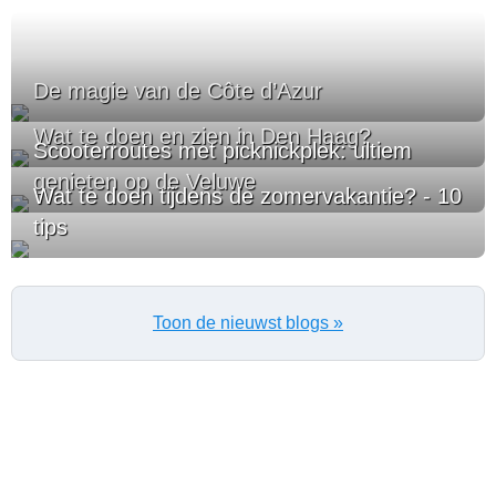
De magie van de Côte d’Azur
Wat te doen en zien in Den Haag?
Scooterroutes met picknickplek: ultiem
genieten op de Veluwe
Wat te doen tijdens de zomervakantie? - 10
tips
Toon de nieuwst blogs »