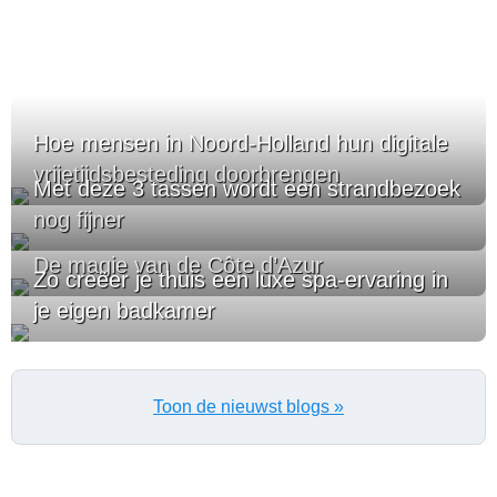
Hoe mensen in Noord-Holland hun digitale
vrijetijdsbesteding doorbrengen
Met deze 3 tassen wordt een strandbezoek
nog fijner
De magie van de Côte d’Azur
Zo creëer je thuis een luxe spa-ervaring in
je eigen badkamer
Toon de nieuwst blogs »