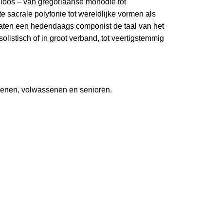
deloos – van gregoriaanse monodie tot
e sacrale polyfonie tot wereldlijke vormen als
ten een hedendaags componist de taal van het
olistisch of in groot verband, tot veertigstemmig
senen, volwassenen en senioren.