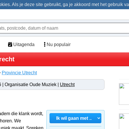
ies. Als je deze site gebruikt, ga je akkoord met het gebruik v
Uitagenda
Nu populair
recht
>
Provincie Utrecht
 | Organisatie Oude Muziek |
Utrecht
 adem die klank wordt,
t horen. We
uniek maakt. Spreken