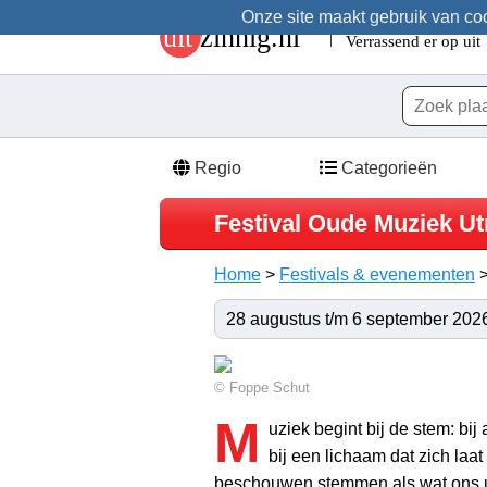
Onze site maakt gebruik van cook
Regio
Categorieën
Festival Oude Muziek Ut
Home
>
Festivals & evenementen
28 augustus t/m 6 september 2026
© Foppe Schut
M
uziek begint bij de stem: bij
bij een lichaam dat zich laa
beschouwen stemmen als wat ons 