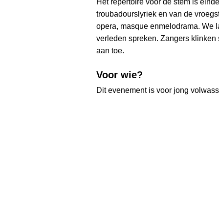
Het repertoire voor de stem is ein
troubadourslyriek en van de vroegst
opera, masque enmelodrama. We la
verleden spreken. Zangers klinken s
aan toe.
Voor wie?
Dit evenement is voor jong volwas