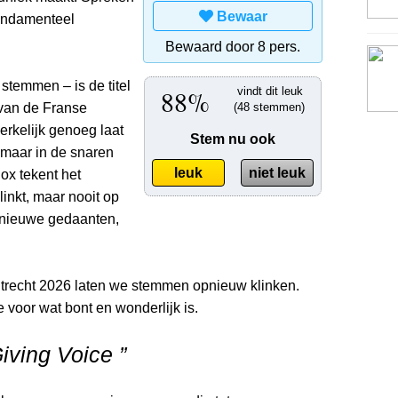
Bewaar
fundamenteel
Bewaard door 8 pers.
stemmen – is de titel
88%
vindt dit leuk
van de Franse
(48 stemmen)
rkelijk genoeg laat
Stem nu ook
 maar in de snaren
leuk
niet leuk
ox tekent het
linkt, maar nooit op
s nieuwe gedaanten,
Utrecht 2026 laten we stemmen opnieuw klinken.
 voor wat bont en wonderlijk is.
Giving Voice ”