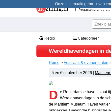
Onze site maakt gebruik van cook
Regio
Categorieën
Wereldhavendagen in d
Home
>
Festivals & evenementen
5 en 6 september 2026 |
Maritie
D
e Rotterdamse haven staat ti
Wereldhavendagen in de schi
de Maritiem Museum Haven valt er v
ontdekken. Bewonder historische s