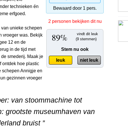
onder technieken én
Bewaard door 1 pers.
tieme erfgoed.
2 personen bekijken dit nu
d van unieke schepen
89%
vindt dit leuk
n vroeger was. Bekijk
(9 stemmen)
gee 12 en de
erug in de tijd met
Stem nu ook
 de smederij. Maak je
leuk
niet leuk
f ontdek hoe plastic
e schepen Annigje en
hun gezinnen vroeger
ber: van stoommachine tot
en: grootste museumhaven van
erland bruist ”