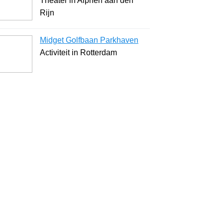
Theater in Alphen aan den
Rijn
Midget Golfbaan Parkhaven
Activiteit in Rotterdam