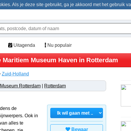
ies. Als je deze site gebruikt, ga je akkoord met het gebruik v
Uitagenda
Nu populair
e Maritiem Museum Haven in Rotterdam
>
Zuid-Holland
m Museum Rotterdam
|
Rotterdam
jdens de
jnwerpers. Ook in
an alles te
Bewaar
chepen, zie