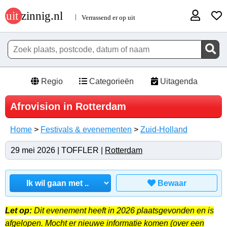
Regio
Categorieën
Uitagenda
Afrovision in Rotterdam
Home
>
Festivals & evenementen
>
Zuid-Holland
29 mei 2026 | TOFFLER |
Rotterdam
Bewaar
Let op:
Dit evenement heeft in 2026 plaatsgevonden en is
afgelopen. Mocht er nieuwe informatie komen (over een