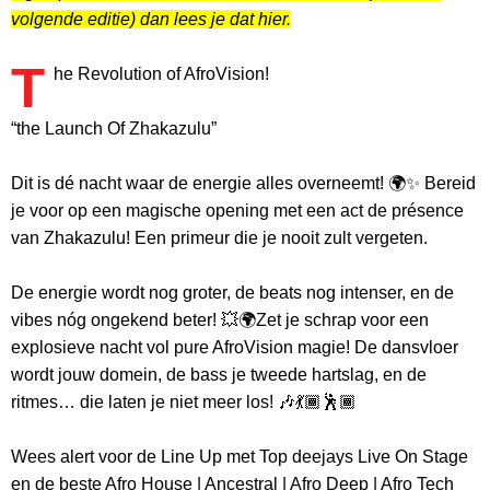
volgende editie) dan lees je dat hier.
T
he Revolution of AfroVision!
“the Launch Of Zhakazulu”
Dit is dé nacht waar de energie alles overneemt! 🌍✨ Bereid
je voor op een magische opening met een act de présence
van Zhakazulu! Een primeur die je nooit zult vergeten.
De energie wordt nog groter, de beats nog intenser, en de
vibes nóg ongekend beter! 💥🌍Zet je schrap voor een
explosieve nacht vol pure AfroVision magie! De dansvloer
wordt jouw domein, de bass je tweede hartslag, en de
ritmes… die laten je niet meer los! 🎶💃🏾🕺🏾
Wees alert voor de Line Up met Top deejays Live On Stage
en de beste Afro House | Ancestral | Afro Deep | Afro Tech