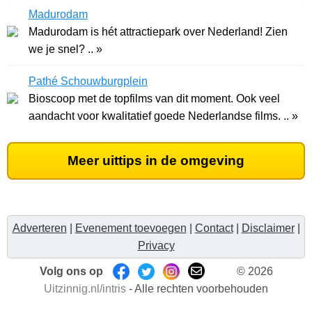
Madurodam
Madurodam is hét attractiepark over Nederland! Zien
we je snel? .. »
Pathé Schouwburgplein
Bioscoop met de topfilms van dit moment. Ook veel
aandacht voor kwalitatief goede Nederlandse films. .. »
Meer uittips in de omgeving
Adverteren
|
Evenement toevoegen
|
Contact
|
Disclaimer
|
Privacy
Volg ons op
© 2026
Uitzinnig.nl/intris
- Alle rechten voorbehouden