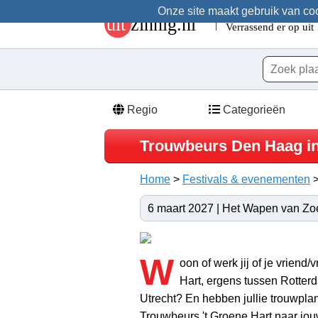
Onze site maakt gebruik van cook
Regio
Categorieën
Trouwbeurs Den Haag i
Home
>
Festivals & evenementen
6 maart 2027 | Het Wapen van Zo
W
oon of werk jij of je vriend
Hart, ergens tussen Rotte
Utrecht? En hebben jullie trouwpl
Trouwbeurs 't Groene Hart naar jouw