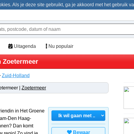
ies. Als je deze site gebruikt, ga je akkoord met het gebruik v
Uitagenda
Nu populair
n Zoetermeer
>
Zuid-Holland
etermeer |
Zoetermeer
/vriendin in Het Groene
rdam-Den Haag-
annen? Dan komt
Bewaar
 regio! Zo vind je