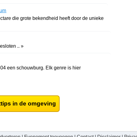
tum
ctare die grote bekendheid heeft door de unieke
sloten .. »
1804 een schouwburg. Elk genre is hier
ttips in de omgeving
dverteren
|
Evenement toevoegen
|
Contact
|
Disclaimer
|
Priva