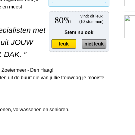
te en meest
80%
vindt dit leuk
(10 stemmen)
cialisten met
Stem nu ook
 uit JOUW
leuk
niet leuk
 DAK. ”
 Zoetermeer - Den Haag!
en uit de buurt die van jullie trouwdag je mooiste
senen, volwassenen en senioren.