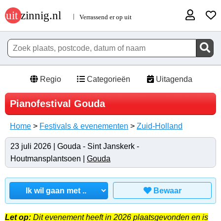
Regio
Categorieën
Uitagenda
Pianofestival Gouda
Home
>
Festivals & evenementen
>
Zuid-Holland
23 juli 2026 | Gouda - Sint Janskerk -
Houtmansplantsoen |
Gouda
Bewaar
Let op:
Dit evenement heeft in 2026 plaatsgevonden en is