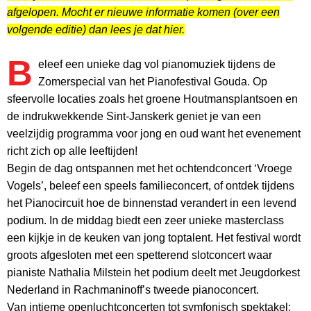
afgelopen. Mocht er nieuwe informatie komen (over een
volgende editie) dan lees je dat hier.
B
eleef een unieke dag vol pianomuziek tijdens de
Zomerspecial van het Pianofestival Gouda. Op
sfeervolle locaties zoals het groene Houtmansplantsoen en
de indrukwekkende Sint-Janskerk geniet je van een
veelzijdig programma voor jong en oud want het evenement
richt zich op alle leeftijden!
Begin de dag ontspannen met het ochtendconcert ‘Vroege
Vogels’, beleef een speels familieconcert, of ontdek tijdens
het Pianocircuit hoe de binnenstad verandert in een levend
podium. In de middag biedt een zeer unieke masterclass
een kijkje in de keuken van jong toptalent. Het festival wordt
groots afgesloten met een spetterend slotconcert waar
pianiste Nathalia Milstein het podium deelt met Jeugdorkest
Nederland in Rachmaninoff’s tweede pianoconcert.
Van intieme openluchtconcerten tot symfonisch spektakel: