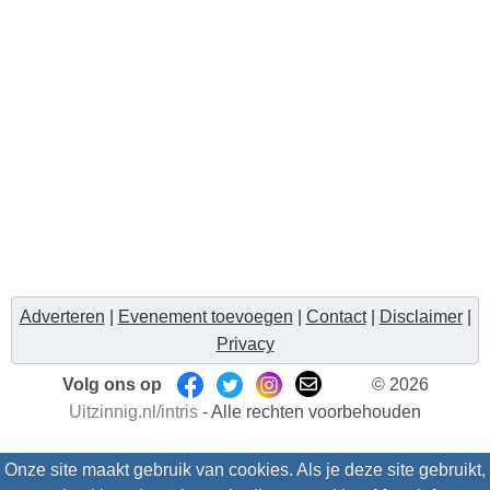
Adverteren
|
Evenement toevoegen
|
Contact
|
Disclaimer
|
Privacy
Volg ons op
© 2026
Uitzinnig.nl/intris
- Alle rechten voorbehouden
Onze site maakt gebruik van cookies. Als je deze site gebruikt,