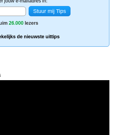
er jouw e-mailadres in:
uim
26.000
lezers
elijks de nieuwste uittips
a