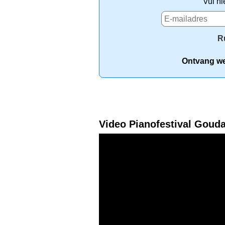
Vul hi
R
Ontvang wek
Video Pianofestival Goud