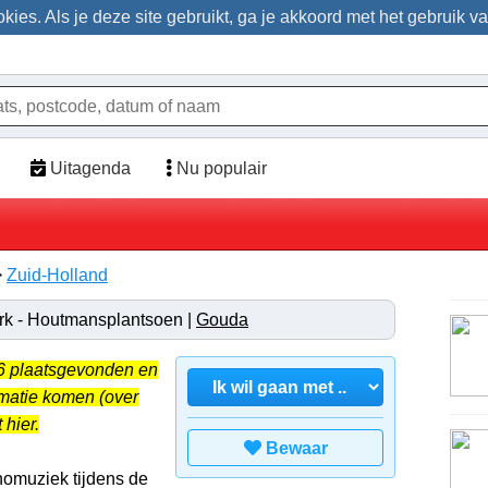
ies. Als je deze site gebruikt, ga je akkoord met het gebruik v
Uitagenda
Nu populair
>
Zuid-Holland
erk - Houtmansplantsoen |
Gouda
26 plaatsgevonden en
rmatie komen (over
 hier.
Bewaar
nomuziek tijdens de