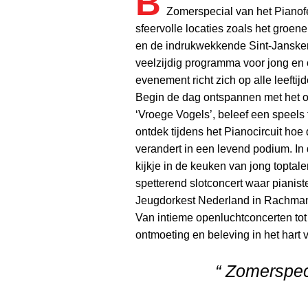
B
Zomerspecial van het Pianof
sfeervolle locaties zoals het groe
en de indrukwekkende Sint-Jansker
veelzijdig programma voor jong en
evenement richt zich op alle leeftijd
Begin de dag ontspannen met het 
‘Vroege Vogels’, beleef een speels 
ontdek tijdens het Pianocircuit hoe
verandert in een levend podium. In
kijkje in de keuken van jong toptale
spetterend slotconcert waar pianist
Jeugdorkest Nederland in Rachmani
Van intieme openluchtconcerten tot
ontmoeting en beleving in het hart
“ Zomerspeci