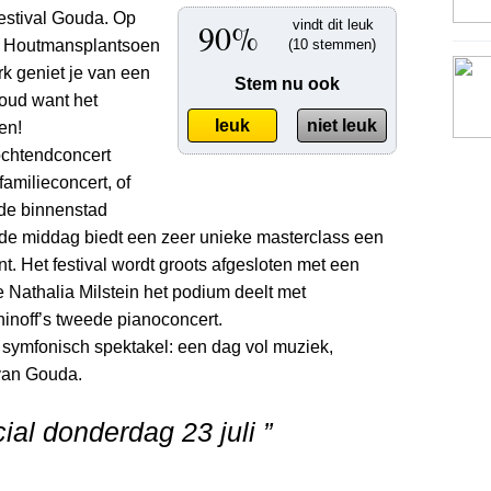
estival Gouda. Op
90%
vindt dit leuk
ne Houtmansplantsoen
(10 stemmen)
k geniet je van een
Stem nu ook
 oud want het
leuk
niet leuk
en!
ochtendconcert
familieconcert, of
 de binnenstad
 de middag biedt een zeer unieke masterclass een
nt. Het festival wordt groots afgesloten met een
e Nathalia Milstein het podium deelt met
noff’s tweede pianoconcert.
 symfonisch spektakel: een dag vol muziek,
 van Gouda.
al donderdag 23 juli ”