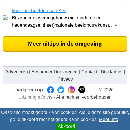
zijn vrouw .. »
Museum Beelden aan Zee
Bijzonder museumgebouw met moderne en
hedendaagse, (inter)nationale beeldhouwkunst. .. »
Meer uittips in de omgeving
Adverteren
|
Evenement toevoegen
|
Contact
|
Disclaimer
|
Privacy
Volg ons op
© 2026
Uitzinnig.nl/intris
- Alle rechten voorbehouden
Onze site maakt gebruik van cookies. Als je deze site gebruikt,
ga je akkoord met het gebruik van cookies.
Meer info
Akkoord