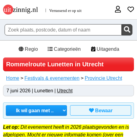
Regio
Categorieën
Uitagenda
Rommelroute Lunetten in Utrecht
Home
>
Festivals & evenementen
>
Provincie Utrecht
7 juni 2026 | Lunetten |
Utrecht
Bewaar
Let op:
Dit evenement heeft in 2026 plaatsgevonden en is
afgelopen. Mocht er nieuwe informatie komen (over een