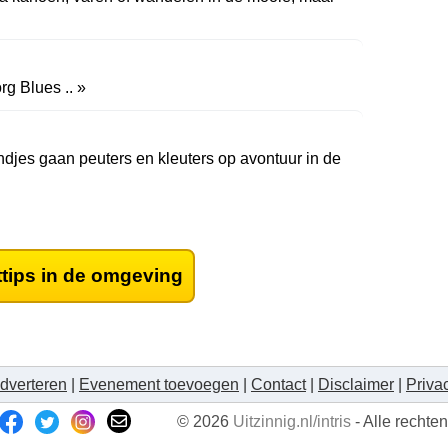
g Blues .. »
ndjes gaan peuters en kleuters op avontuur in de
ttips in de omgeving
dverteren
|
Evenement toevoegen
|
Contact
|
Disclaimer
|
Priva
© 2026
Uitzinnig.nl/intris
- Alle recht