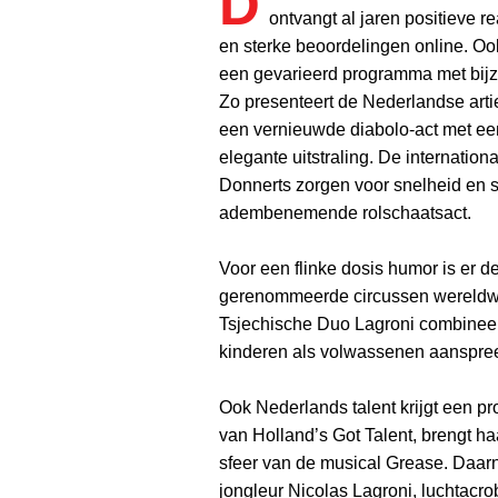
D
ontvangt al jaren positieve r
en sterke beoordelingen online. Ook
een gevarieerd programma met bijz
Zo presenteert de Nederlandse art
een vernieuwde diabolo-act met e
elegante uitstraling. De internatio
Donnerts zorgen voor snelheid en 
adembenemende rolschaatsact.
Voor een flinke dosis humor is er d
gerenommeerde circussen wereldwijd
Tsjechische Duo Lagroni combineert
kinderen als volwassenen aanspree
Ook Nederlands talent krijgt een p
van Holland’s Got Talent, brengt ha
sfeer van de musical Grease. Daar
jongleur Nicolas Lagroni, luchtacro