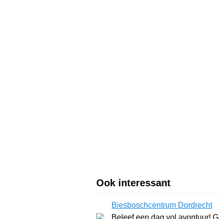
Ook interessant
Biesboschcentrum Dordrecht
Beleef een dag vol avontuur! 