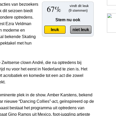
eacties van bezoekers
67%
vindt dit leuk
 dit seizoen biedt
(9 stemmen)
ondere optredens.
Stem nu ook
iest Ezra Veldman
leuk
niet leuk
en moderne en
naal bekende Skating
spektakel met hun
e Zwitserse clown André, die na optredens bij
 nu voor het eerst in Nederland te zien is. Het
 acrobatiek en komedie tot een act die zowel
kt.
rominente plek in de show. Amber Karstens, bekend
ar nieuwe “Dancing Collies”-act, geïnspireerd op de
naast bestaat het programma uit optredens van
baat Gino Ramos uit Mexico, foot-juggling artieste