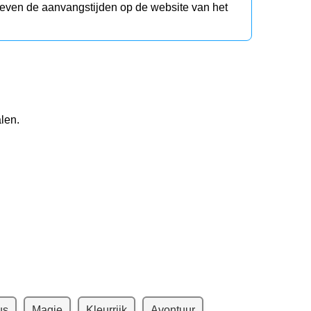
d even de aanvangstijden op de website van het
len.
us
Magie
Kleurrijk
Avontuur