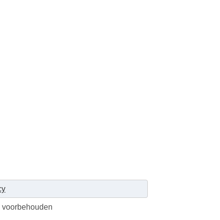
cy
en voorbehouden