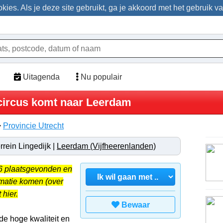
ies. Als je deze site gebruikt, ga je akkoord met het gebruik v
Uitagenda
Nu populair
tscircus komt naar Leerdam
>
Provincie Utrecht
rrein Lingedijk |
Leerdam (Vijfheerenlanden)
26 plaatsgevonden en
rmatie komen (over
 hier.
Bewaar
de hoge kwaliteit en