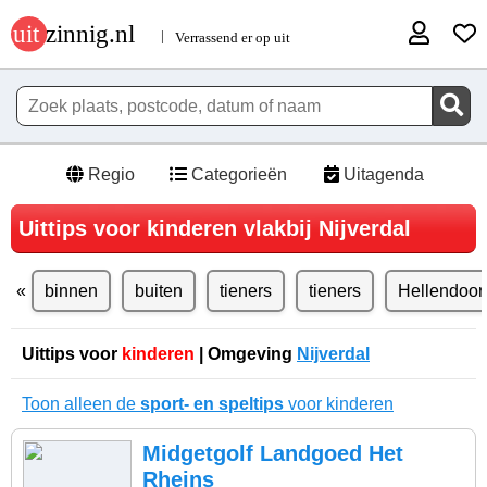
Regio
Categorieën
Uitagenda
Uittips voor kinderen vlakbij Nijverdal
binnen
buiten
tieners
tieners
Hellendoor
Uittips voor
kinderen
| Omgeving
Nijverdal
Toon alleen de
sport- en speltips
voor kinderen
Midgetgolf Landgoed Het
Rheins