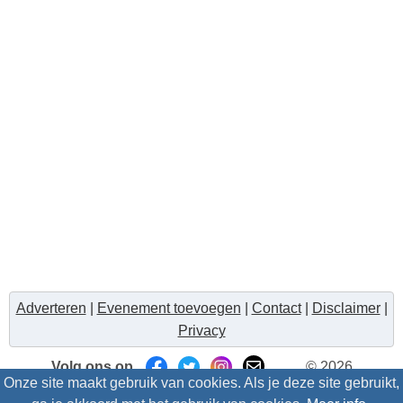
Adverteren
|
Evenement toevoegen
|
Contact
|
Disclaimer
|
Privacy
Volg ons op
© 2026
Onze site maakt gebruik van cookies. Als je deze site gebruikt,
Uitzinnig.nl/intris
- Alle rechten voorbehouden