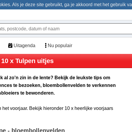
ies. Als je deze site gebruikt, ga je akkoord met het gebruik v
Uitagenda
Nu populair
10 x Tulpen uitjes
ok al zo'n zin in de lente? Bekijk de leukste tips om
riences te bezoeken, bloembollenvelden te verkennen
sbloeiers te bewonderen.
n het voorjaar. Bekijk hieronder 10 x heerlijke voorjaars
pe - bloembollenvelden