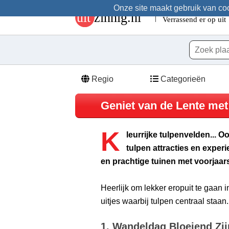
Onze site maakt gebruik van cook
Regio
Categorieën
Geniet van de Lente met 
K
leurrijke tulpenvelden... O
tulpen attracties en expe
en prachtige tuinen met voorjaar
Heerlijk om lekker eropuit te gaan i
uitjes waarbij tulpen centraal staan.
1. Wandeldag Bloeiend Zij