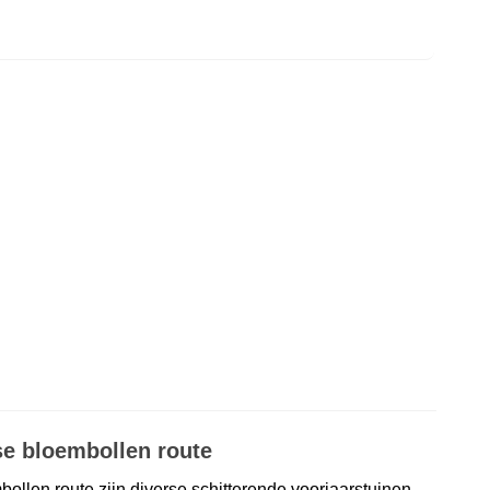
e bloembollen route
ollen route zijn diverse schitterende voorjaarstuinen