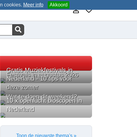
an cookies.
Meer info
Akkoord
Gratis Muziekfestivals in
Festivals in augustus 2026
Nederland - 10 tips voor
deze zomer
Wat te doen dit weekend?
10 x openlucht bioscopen in
Nederland
Toon de nieuwste thema's »