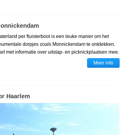
 Monnickendam
terland per fluisterboot is een leuke manier om het
numentale dorpjes zoals Monnickendam te ontdekken.
art met informatie over uitstap- en picknickplaatsen mee.
Meer info
oor Haarlem