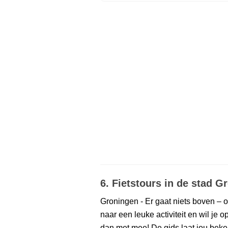
6. Fietstours in de stad G
Groningen - Er gaat niets boven – o
naar een leuke activiteit en wil j
dan met mee! De gids laat jou bek