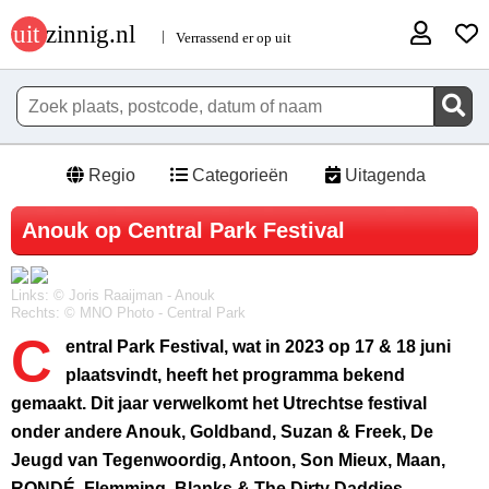
Regio
Categorieën
Uitagenda
Anouk op Central Park Festival
Links: © Joris Raaijman - Anouk
Rechts: © MNO Photo - Central Park
C
entral Park Festival, wat in 2023 op 17 & 18 juni
plaatsvindt, heeft het programma bekend
gemaakt. Dit jaar verwelkomt het Utrechtse festival
onder andere Anouk, Goldband, Suzan & Freek, De
Jeugd van Tegenwoordig, Antoon, Son Mieux, Maan,
RONDÉ, Flemming, Blanks & The Dirty Daddies.