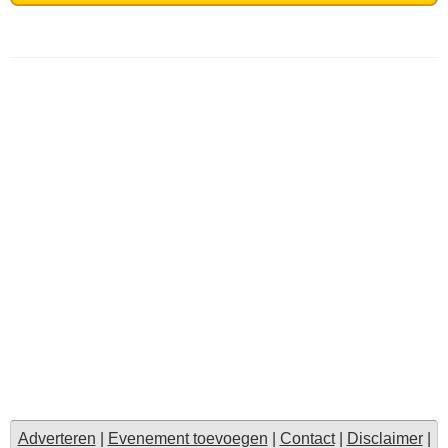
Adverteren
|
Evenement toevoegen
|
Contact
|
Disclaimer
|