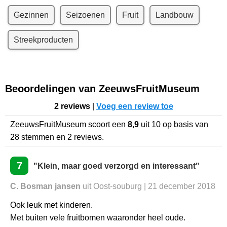
Gezinnen
Seizoenen
Fruit
Landbouw
Streekproducten
Beoordelingen van ZeeuwsFruitMuseum
2 reviews
|
Voeg een review toe
ZeeuwsFruitMuseum
scoort een
8,9
uit
10
op basis van
28
stemmen en
2
reviews.
7
"Klein, maar goed verzorgd en interessant"
C. Bosman jansen
uit Oost-souburg | 21 december 2018
Ook leuk met kinderen.
Met buiten vele fruitbomen waaronder heel oude.