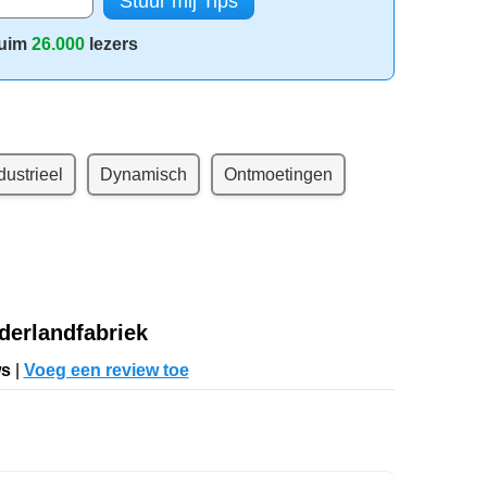
uim
26.000
lezers
dustrieel
Dynamisch
Ontmoetingen
derlandfabriek
ws
|
Voeg een review toe