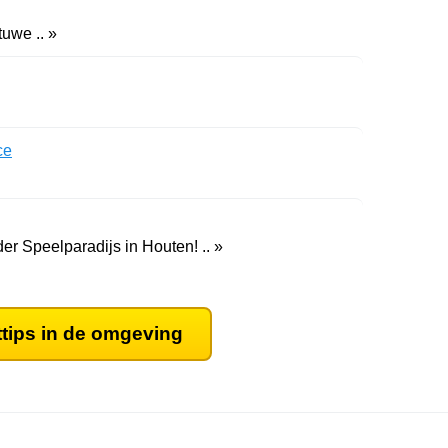
tuwe .. »
ce
der Speelparadijs in Houten! .. »
ttips in de omgeving