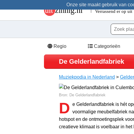
Onze site maakt gebruik van cook
Regio
Categorieën
De Gelderlandfabriek
Muziekpodia in Nederland
>
Gelde
Bron: De Gelderlandfabriek
D
e Gelderlandfabriek is hét o
voormalige meubelfabriek naa
hotspot en de ontmoetingsplek voo
creatieve klimaat is voelbaar in he