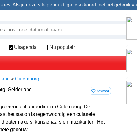
ies. Als je deze site gebruikt, ga je akkoord met het gebruik v
Uitagenda
Nu populair
rland
>
Culemborg
bewaar
pgroeiend cultuurpodium in Culemborg. De
st het station is tegenwoordig een culturele
r theatermakers, kunstenaars en muzikanten. Het
t hele gebouw.