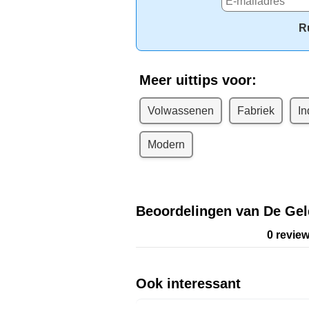
R
Meer uittips voor:
Volwassenen
Fabriek
In
Modern
Beoordelingen van De Gel
0 revie
Ook interessant