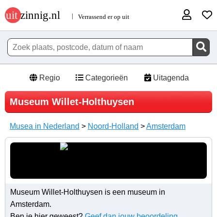
Regio
Categorieën
Uitagenda
Museum Willet-Holthuysen
Musea in Nederland
>
Noord-Holland
>
Amsterdam
Museum Willet-Holthuysen is een museum in
Amsterdam.
Ben je hier geweest?
Geef dan jouw beoordeling
.