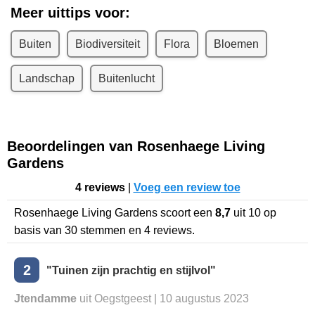
Meer uittips voor:
Buiten
Biodiversiteit
Flora
Bloemen
Landschap
Buitenlucht
Beoordelingen van Rosenhaege Living
Gardens
4 reviews
|
Voeg een review toe
Rosenhaege Living Gardens
scoort een
8,7
uit
10
op
basis van
30
stemmen en
4
reviews.
2
"Tuinen zijn prachtig en stijlvol"
Jtendamme
uit Oegstgeest | 10 augustus 2023