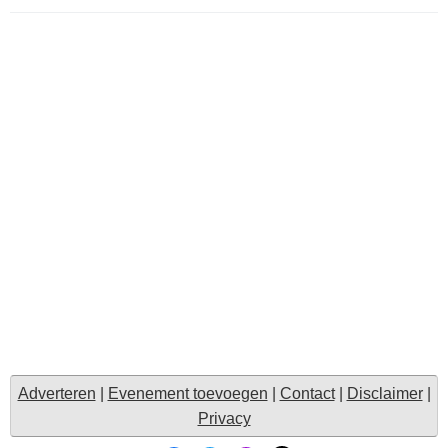
Adverteren
|
Evenement toevoegen
|
Contact
|
Disclaimer
|
Privacy