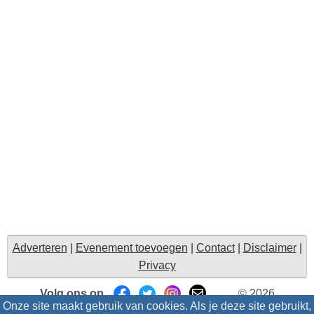
Adverteren
|
Evenement toevoegen
|
Contact
|
Disclaimer
|
Privacy
Volg ons op
© 2026
Onze site maakt gebruik van cookies. Als je deze site gebruikt,
Uitzinnig.nl/intris
- Alle rechten voorbehouden |
Suggesties