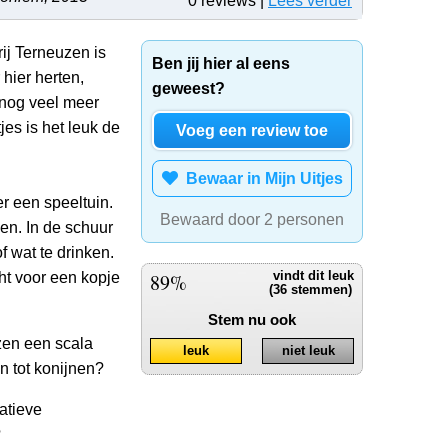
0 reviews |
Lees verder
ij Terneuzen is
Ben jij hier al eens
hier herten,
geweest?
 nog veel meer
jes is het leuk de
Voeg een review toe
Bewaar in Mijn Uitjes
r een speeltuin.
Bewaard door 2 personen
ven. In de schuur
of wat te drinken.
ht voor een kopje
89%
vindt dit leuk
(36 stemmen)
Stem nu ook
zen een scala
leuk
niet leuk
n tot konijnen?
atieve
?