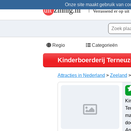
Onze site maakt gebruik van cook
Regio
Categorieën
Kinderboerderij Terneu
Attracties in Nederland
>
Zeeland
Ki
Te
ma
do
An