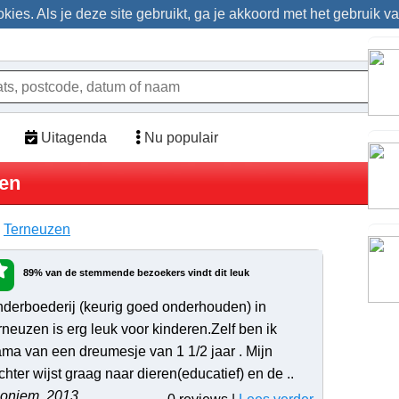
ies. Als je deze site gebruikt, ga je akkoord met het gebruik v
Uitagenda
Nu populair
zen
>
Terneuzen
89% van de stemmende bezoekers vindt dit leuk
nderboederij (keurig goed onderhouden) in
rneuzen is erg leuk voor kinderen.Zelf ben ik
ma van een dreumesje van 1 1/2 jaar . Mijn
chter wijst graag naar dieren(educatief) en de ..
oniem, 2013