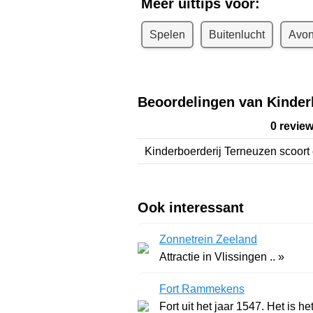
Meer uittips voor:
Spelen
Buitenlucht
Avon
Beoordelingen van Kinder
0 revie
Kinderboerderij Terneuzen
scoort
Ook interessant
Zonnetrein Zeeland
Attractie in Vlissingen .. »
Fort Rammekens
Fort uit het jaar 1547. Het is