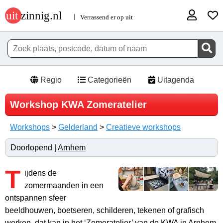
Regio
Categorieën
Uitagenda
Workshop KWA Zomeratelier
Workshops
>
Gelderland
>
Creatieve workshops
Doorlopend |
Arnhem
T
ijdens de
zomermaanden in een
ontspannen sfeer
beeldhouwen, boetseren, schilderen, tekenen of grafisch
werken, dat kan in het ‘Zomeratelier’ van de KWA in Arnhem.