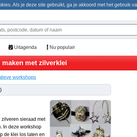
ies. Als je deze site gebruikt, ga je akkoord met het gebruik v
Uitagenda
Nu populair
 maken met zilverklei
tieve workshops
)
d zilveren sieraad met
r). In deze workshop
 de klei los laten en