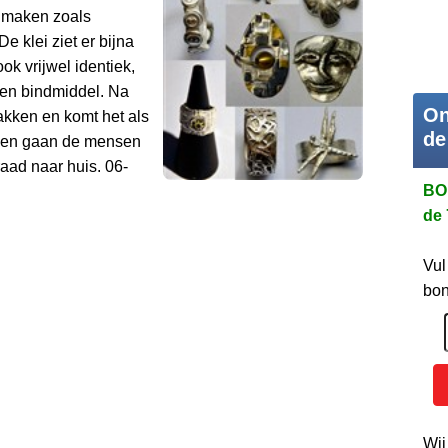
n maken zoals
De klei ziet er bijna
ok vrijwel identiek,
t een bindmiddel. Na
On
akken en komt het als
de
erken gaan de mensen
aad naar huis. 06-
BO
de 
Vul
bon
Wij