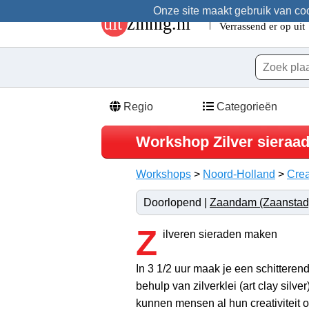
Onze site maakt gebruik van cook
Regio
Categorieën
Workshop Zilver sieraad
Workshops
>
Noord-Holland
>
Crea
Doorlopend |
Zaandam (Zaanstad
Z
ilveren sieraden maken
In 3 1/2 uur maak je een schitteren
behulp van zilverklei (art clay silve
kunnen mensen al hun creativiteit op