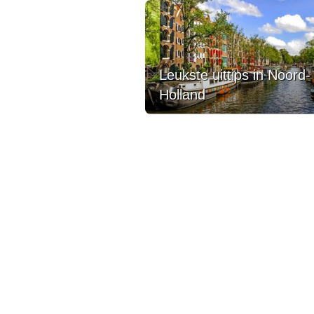
Leukste uittips in Noord-
Holland