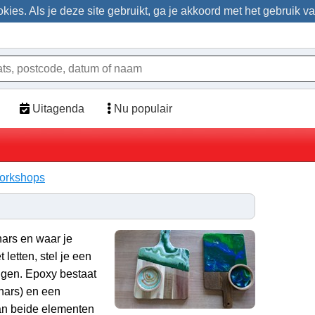
ies. Als je deze site gebruikt, ga je akkoord met het gebruik v
Uitagenda
Nu populair
workshops
hars en waar je
letten, stel je een
ngen. Epoxy bestaat
hars) en een
an beide elementen