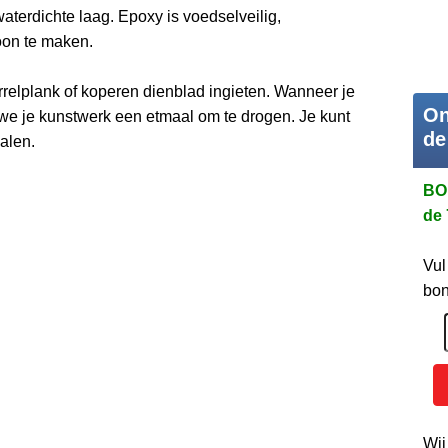
waterdichte laag. Epoxy is voedselveilig,
oon te maken.
elplank of koperen dienblad ingieten. Wanneer je
On
 we je kunstwerk een etmaal om te drogen. Je kunt
de
alen.
BO
de 
Vul
bon
Wij