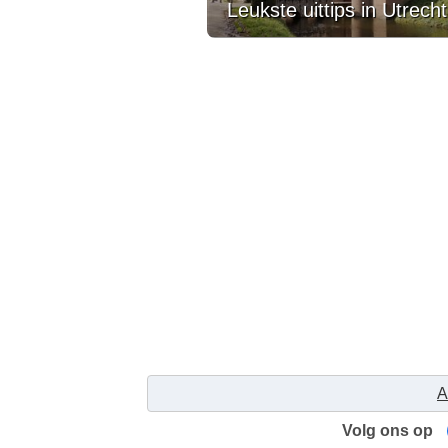
Leukste uittips in Utrecht
A
Volg ons op