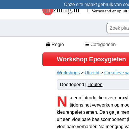
Onze site maakt gebruik van cook
Regio
Categorieën
Workshop Epoxygieten
Workshops
>
Utrecht
>
Creatieve 
Doorlopend |
Houten
N
a een introductie over epoxy
tijdens het verwerken op moet 
kleurenpalet samen. Dan ga je me
uit een vloeibare basiscomponent (
vloeibare verharder. Na menging v