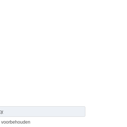
cy
en voorbehouden