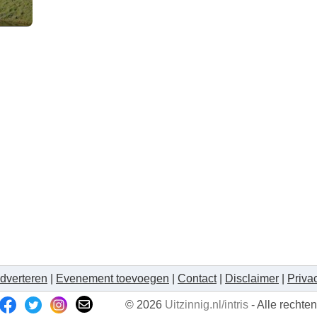
dverteren
|
Evenement toevoegen
|
Contact
|
Disclaimer
|
Priva
© 2026
Uitzinnig.nl/intris
- Alle recht