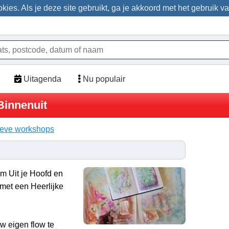
ies. Als je deze site gebruikt, ga je akkoord met het gebruik v
Uitagenda
Nu populair
Binnenuit
ieve workshops
m Uit je Hoofd en
 met een Heerlijke
uw eigen flow te