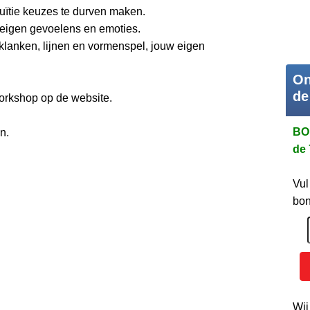
uïtie keuzes te durven maken.
 eigen gevoelens en emoties.
urklanken, lijnen en vormenspel, jouw eigen
On
de
workshop op de website.
BO
n.
de 
Vul
bon
Wij