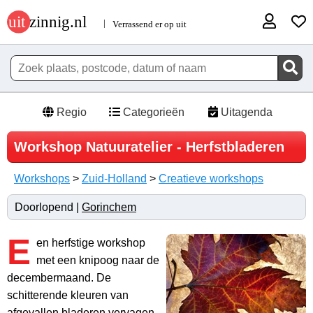
Regio
Categorieën
Uitagenda
Workshop Natuuratelier - Herfstbladeren
Workshops
>
Zuid-Holland
>
Creatieve workshops
Doorlopend |
Gorinchem
E
en herfstige workshop
met een knipoog naar de
decembermaand. De
schitterende kleuren van
afgevallen bladeren vervagen