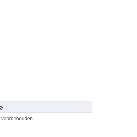
cy
en voorbehouden