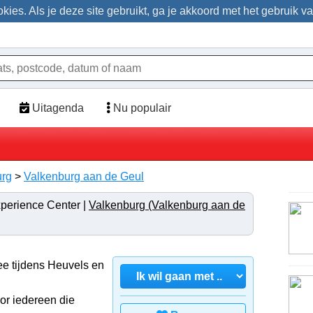
ies. Als je deze site gebruikt, ga je akkoord met het gebruik v
Uitagenda
Nu populair
urg
>
Valkenburg aan de Geul
xperience Center |
Valkenburg (Valkenburg aan de
mee tijdens Heuvels en
or iedereen die