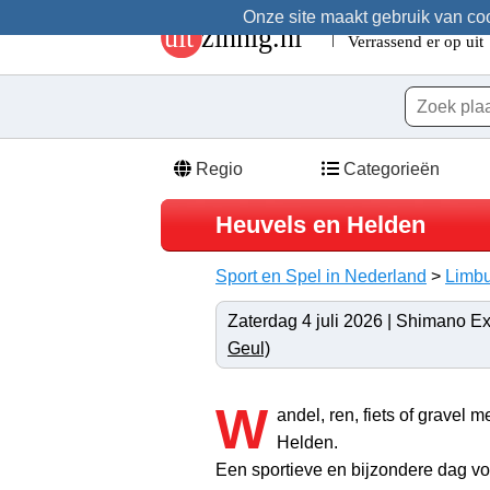
Onze site maakt gebruik van cook
Regio
Categorieën
Heuvels en Helden
Sport en Spel in Nederland
>
Limb
Zaterdag 4 juli 2026 | Shimano E
Geul)
W
andel, ren, fiets of gravel 
Helden.
Een sportieve en bijzondere dag vo