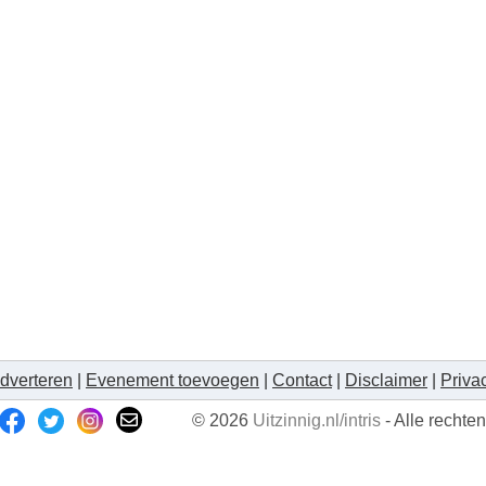
dverteren
|
Evenement toevoegen
|
Contact
|
Disclaimer
|
Priva
© 2026
Uitzinnig.nl/intris
- Alle recht