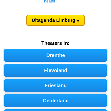
Theater
Uitagenda Limburg »
Theaters in:
Drenthe
Flevoland
Friesland
Gelderland