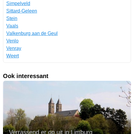
Simpelveld
Sittard-Geleen
Stein
Vaals
Valkenburg aan de Geul
Venlo
Venray
Weert
Ook interessant
Verrassend er op uit in Limburg