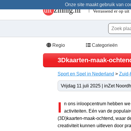
Onze site maakt gebruik van cook
Regio
Categorieën
3Dkaarten-maak-ochten
Sport en Spel in Nederland
>
Zuid-
Vrijdag 11 juli 2025 | inZet Noor
I
n ons inloopcentrum hebben we
activiteiten. Eén van de populair
(3D)kaarten-maak-ochtend, waar d
creativiteit kunnen uitleven door pr