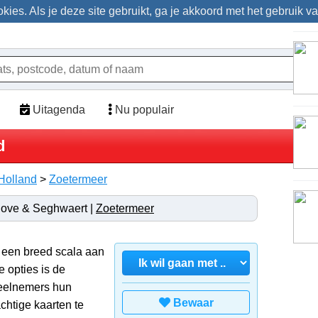
ies. Als je deze site gebruikt, ga je akkoord met het gebruik v
Uitagenda
Nu populair
d
Holland
>
Zoetermeer
dhove & Seghwaert |
Zoetermeer
 een breed scala aan
e opties is de
eelnemers hun
Bewaar
achtige kaarten te