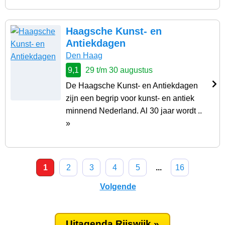
Haagsche Kunst- en
Antiekdagen
Den Haag
9,1
29 t/m 30 augustus
De Haagsche Kunst- en Antiekdagen
zijn een begrip voor kunst- en antiek
minnend Nederland. Al 30 jaar wordt ..
»
1
2
3
4
5
...
16
Volgende
Uitagenda Rijswijk »